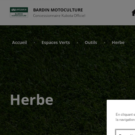
BARDIN MOTOCULTURE
Concessionnaire Kubota Officiel
Accueil
Espaces Verts
Outils
Herbe
›
›
›
Herbe
En cliquant 
la navigation