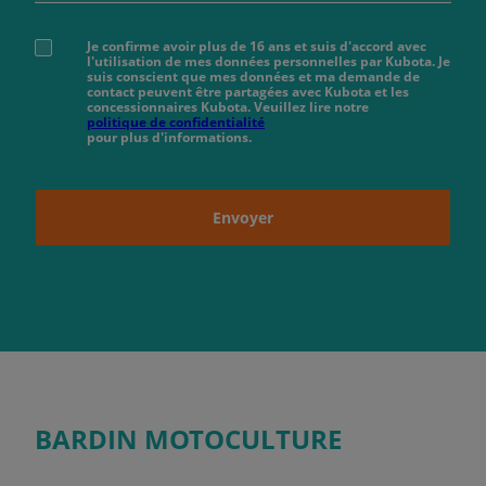
Je confirme avoir plus de 16 ans et suis d'accord avec
l'utilisation de mes données personnelles par Kubota. Je
suis conscient que mes données et ma demande de
contact peuvent être partagées avec Kubota et les
concessionnaires Kubota. Veuillez lire notre
politique de confidentialité
pour plus d'informations.
Envoyer
BARDIN MOTOCULTURE