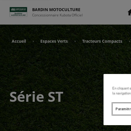
BARDIN MOTOCULTURE
Concessionnaire Kubota Officiel
Accueil
Espaces Verts
Tracteurs Compacts
›
›
›
En cliquant 
Série ST
la navigation
Paramètr