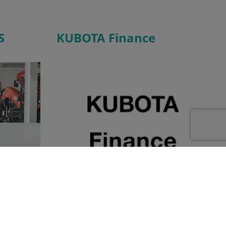
S
KUBOTA Finance
Vous souhaitez améliorer votre productivité,
ans la
mais pas à n'importe quel prix. Avec KUBOTA