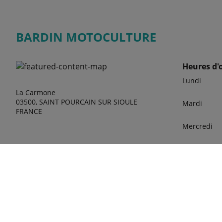
BARDIN MOTOCULTURE
Heures d'
Lundi
La Carmone
03500, SAINT POURCAIN SUR SIOULE
Mardi
FRANCE
Mercredi
Jeudi
Vendredi
Samedi