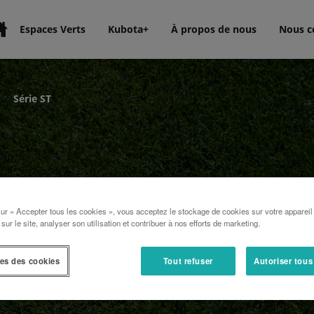
Espaces Verts
Kubota+
À propos de nous
Nous c
Série ST
sur « Accepter tous les cookies », vous acceptez le stockage de cookies sur votre appareil
 sur le site, analyser son utilisation et contribuer à nos efforts de marketing.
es des cookies
Tout refuser
Autoriser tous